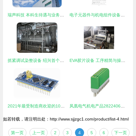
瑞声科技 本科生待遇与业务聚焦电子元器件与机电组件设备制造
电子元器件与机电组件设备制造项目商业计划书
抓紧调试染整设备 绍兴首个印染组团力争9月底试生产
EVA胶片设备 工序精简与操作便捷的电子元器件与机电组件制造方案
2021年最受制造商欢迎的10款MCU盘点，你用过几款？
凤凰电气机电产品2822406继电器数据手册详解
如若转载，请注明出处：http://www.sjjzgc1.com/product/list-4.html
第一页
上一页
2
3
4
5
6
下一页